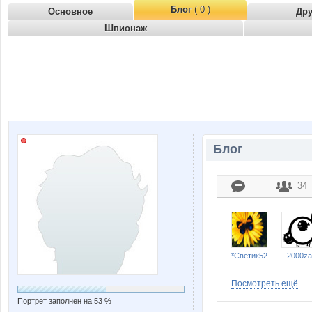
Блог
( 0 )
Основное
Др
Шпионаж
Блог
34
*Светик52
2000za
Посмотреть ещё
Портрет заполнен на 53 %